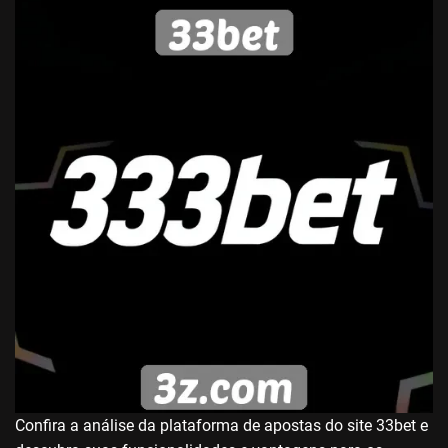
Confira a análise da plataforma de apostas do site 33bet e