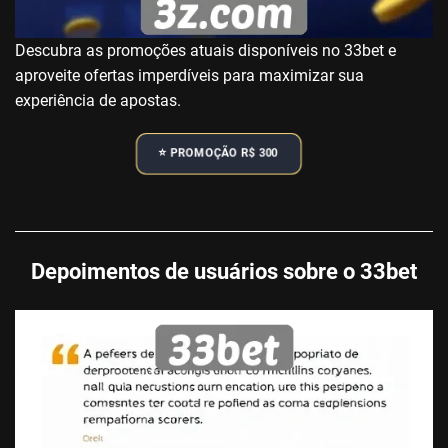
Descubra as promoções atuais disponíveis no 33bet e
aproveite ofertas imperdíveis para maximizar sua
experiência de apostas.
⭐️ PROMOÇÃO R$ 300
Depoimentos de usuários sobre o 33bet