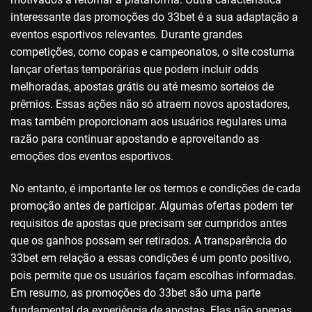
interessante das promoções do 33bet é a sua adaptação a
eventos esportivos relevantes. Durante grandes
competições, como copas e campeonatos, o site costuma
lançar ofertas temporárias que podem incluir odds
melhoradas, apostas grátis ou até mesmo sorteios de
prêmios. Essas ações não só atraem novos apostadores,
mas também proporcionam aos usuários regulares uma
razão para continuar apostando e aproveitando as
emoções dos eventos esportivos.
No entanto, é importante ler os termos e condições de cada
promoção antes de participar. Algumas ofertas podem ter
requisitos de apostas que precisam ser cumpridos antes
que os ganhos possam ser retirados. A transparência do
33bet em relação a essas condições é um ponto positivo,
pois permite que os usuários façam escolhas informadas.
Em resumo, as promoções do 33bet são uma parte
fundamental da experiência de apostas. Elas não apenas