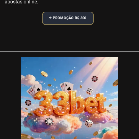
apostas online.
⭐️ PROMOÇÃO R$ 300