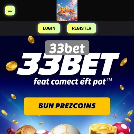
Skip
to
content
LOGIN
REGISTER