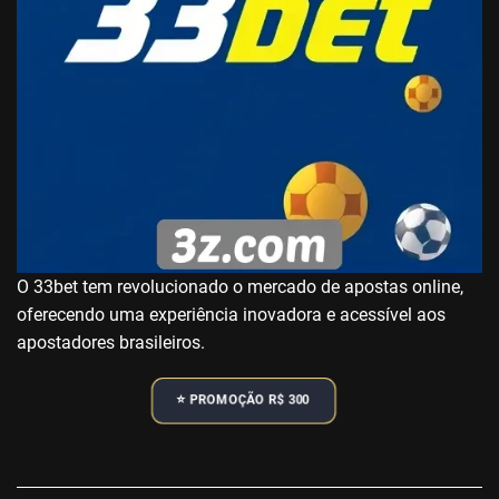
O 33bet tem revolucionado o mercado de apostas online,
oferecendo uma experiência inovadora e acessível aos
apostadores brasileiros.
⭐️ PROMOÇÃO R$ 300