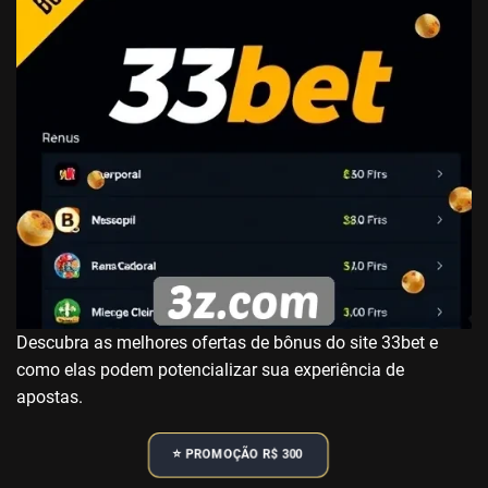
Descubra as melhores ofertas de bônus do site 33bet e
como elas podem potencializar sua experiência de
apostas.
⭐️ PROMOÇÃO R$ 300