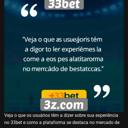
Veja o que os usuários têm a dizer sobre sua experiência
no 33bet e como a plataforma se destaca no mercado de