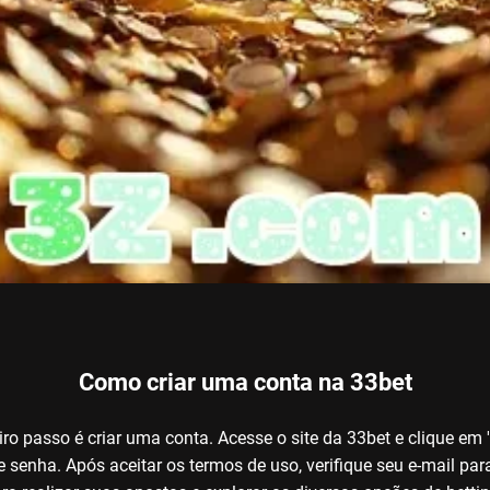
Como criar uma conta na 33bet
ro passo é criar uma conta. Acesse o site da 33bet e clique em
 senha. Após aceitar os termos de uso, verifique seu e-mail pa