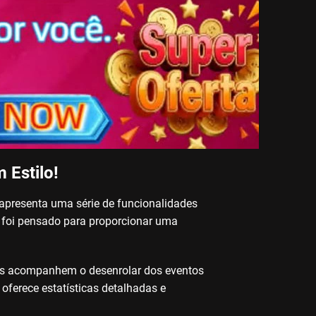
 Estilo!
e apresenta uma série de funcionalidades
e foi pensado para proporcionar uma
ores acompanhem o desenrolar dos eventos
oferece estatísticas detalhadas e