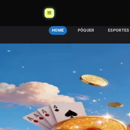
Skip
to
content
HOME
PÔQUER
ESPORTES