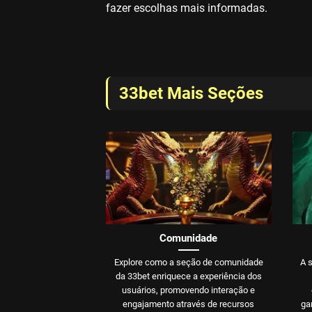
fazer escolhas mais informadas.
33bet Mais Seções
Comunidade
Explore como a seção de comunidade
A 
da 33bet enriquece a experiência dos
usuários, promovendo interação e
engajamento através de recursos
ga