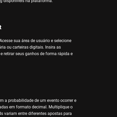
ng disponíveis na plataforma.
t
Acesse sua área de usuário e selecione
a ou carteiras digitais. Insira as
e retirar seus ganhos de forma rápida e
am a probabilidade de um evento ocorrer e
das em formato decimal. Multiplique o
ds variam entre diferentes apostas para