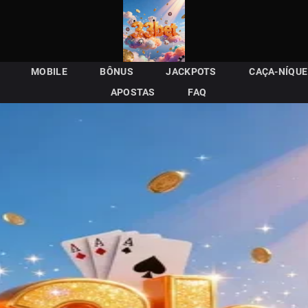
MOBILE
BÔNUS
JACKPOTS
CAÇA-NÍQUE
APOSTAS
FAQ