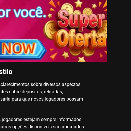
tilo
sclarecimentos sobre diversos aspectos
tes sobre depósitos, retiradas,
ssária para que novos jogadores possam
s jogadores estejam sempre informados
 outras opções disponíveis são abordados