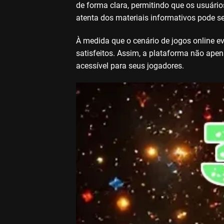
de forma clara, permitindo que os usuário
atenta dos materiais informativos pode se
À medida que o cenário de jogos online e
satisfeitos. Assim, a plataforma não apen
acessível para seus jogadores.