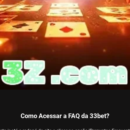
Como Acessar a FAQ da 33bet?