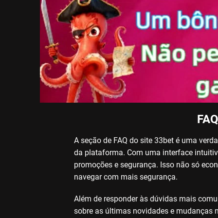
FAQ
A seção de FAQ do site 33bet é uma verda
da plataforma. Com uma interface intuitiv
promoções e segurança. Isso não só eco
navegar com mais segurança.
Além de responder às dúvidas mais comun
sobre as últimas novidades e mudanças na