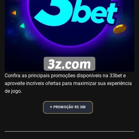
Confira as principais promoções disponíveis na 33bet e
aproveite incríveis ofertas para maximizar sua experiência
de jogo.
⭐️ PROMOÇÃO R$ 300