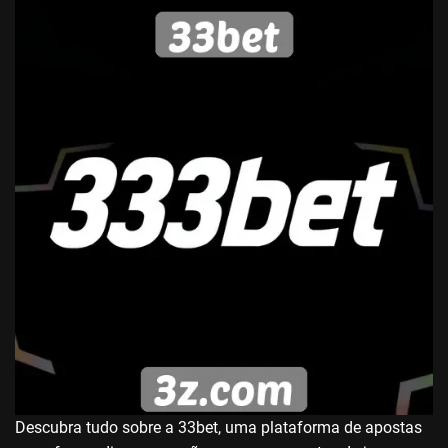
Descubra tudo sobre a 33bet, uma plataforma de apostas