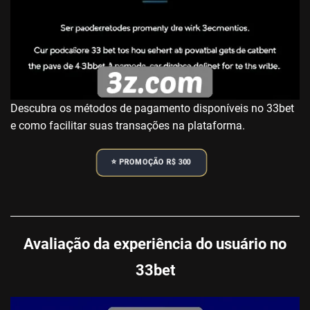
Descubra os métodos de pagamento disponíveis no 33bet
e como facilitar suas transações na plataforma.
⭐️ PROMOÇÃO R$ 300
Avaliação da experiência do usuário no
33bet