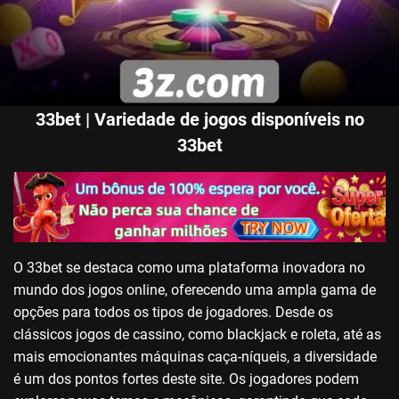
33bet | Variedade de jogos disponíveis no
33bet
O 33bet se destaca como uma plataforma inovadora no
mundo dos jogos online, oferecendo uma ampla gama de
opções para todos os tipos de jogadores. Desde os
clássicos jogos de cassino, como blackjack e roleta, até as
mais emocionantes máquinas caça-níqueis, a diversidade
é um dos pontos fortes deste site. Os jogadores podem