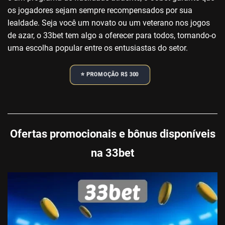
os jogadores sejam sempre recompensados por sua
lealdade. Seja você um novato ou um veterano nos jogos
de azar, o 33bet tem algo a oferecer para todos, tornando-o
uma escolha popular entre os entusiastas do setor.
⭐️ PROMOÇÃO R$ 300
Ofertas promocionais e bônus disponíveis
na 33bet