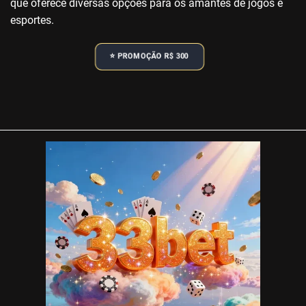
que oferece diversas opções para os amantes de jogos e
esportes.
⭐️ PROMOÇÃO R$ 300