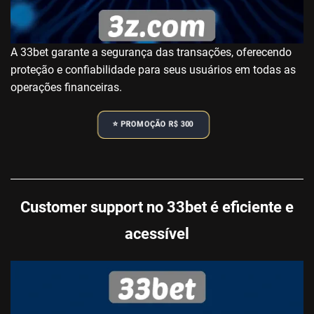
A 33bet garante a segurança das transações, oferecendo
proteção e confiabilidade para seus usuários em todas as
operações financeiras.
⭐️ PROMOÇÃO R$ 300
Customer support no 33bet é eficiente e
acessível